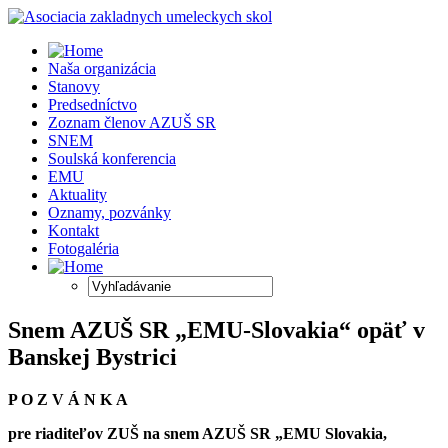
Naša organizácia
Stanovy
Predsedníctvo
Zoznam členov AZUŠ SR
SNEM
Soulská konferencia
EMU
Aktuality
Oznamy, pozvánky
Kontakt
Fotogaléria
Snem AZUŠ SR „EMU-Slovakia“ opäť v
Banskej Bystrici
P O Z V Á N K A
pre riaditeľov ZUŠ na snem AZUŠ SR „EMU Slovakia,