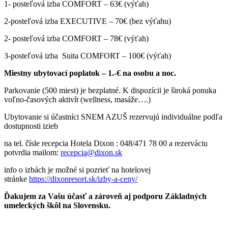
1- posteľová izba COMFORT – 63€ (výťah)
2-posteľová izba EXECUTIVE – 70€ (bez výťahu)
2- posteľová izba COMFORT – 78€ (výťah)
3-posteľová izba Suita COMFORT – 100€ (výťah)
Miestny ubytovací poplatok – 1.-€ na osobu a noc.
Parkovanie (500 miest) je bezplatné. K dispozícii je široká ponuka
voľno-časových aktivít (wellness, masáže….)
Ubytovanie si účastníci SNEM AZUŠ rezervujú individuálne podľa
dostupnosti izieb
na tel. čísle recepcia Hotela Dixon : 048/471 78 00 a rezerváciu
potvrdia mailom:
recepcia@dixon.sk
info o izbách je možné si pozrieť na hotelovej
stránke
https://dixonresort.sk/izby-a-ceny/
Ďakujem za Vašu účasť a zároveň aj podporu Základných
umeleckých škôl na Slovensku.