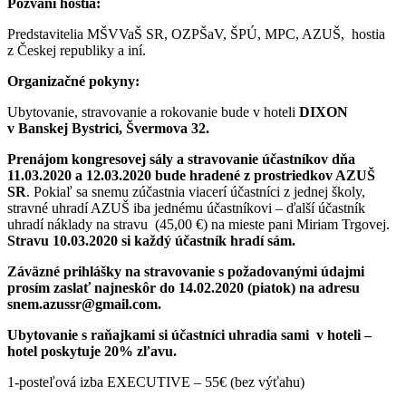
Pozvaní hostia:
Predstavitelia MŠVVaŠ SR, OZPŠaV, ŠPÚ, MPC, AZUŠ, hostia
z Českej republiky a iní.
Organizačné pokyny:
Ubytovanie, stravovanie a rokovanie bude v hoteli
DIXON
v Banskej Bystrici, Švermova 32.
Prenájom kongresovej sály a stravovanie účastníkov dňa
11.03.2020 a 12.03.2020
bude hradené z prostriedkov AZUŠ
SR
. Pokiaľ sa snemu zúčastnia viacerí účastníci z jednej školy,
stravné uhradí AZUŠ iba jednému účastníkovi – ďalší účastník
uhradí náklady na stravu (45,00 €) na mieste pani Miriam Trgovej.
Stravu 10.03.2020 si každý účastník hradí sám.
Záväzné prihlášky na stravovanie s požadovanými údajmi
prosím zaslať najneskôr do 14.02.2020 (piatok) na adresu
snem.azussr@gmail.com.
Ubytovanie s raňajkami si účastníci uhradia sami v hoteli –
hotel poskytuje 20% zľavu.
1-posteľová izba EXECUTIVE – 55€ (bez výťahu)