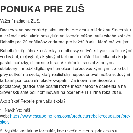
PONUKA PRE ZUŠ
Vážení riaditelia ZUŠ.
Radi by sme podporili digitálnu tvorbu pre deti a mládež na Slovensku
a v rámci našej akcie poskytujeme licencie nášho maliarskeho softvéru
Rebelle pre 20 počítačov zadarmo pre každú školu, ktorá má záujem.
Rebelle je digitálny kresliarsky a maliarsky softvér s hyper-realistickými
vodovými, olejovými, akrylovými farbami a ďalšími technikami ako je
pastel, ceruzky, či farebné tuše. V zahraničí sa stal známym a
obľúbeným medzi digitálnymi umelcami predovšetkým tým, že to bol
prvý softvér na svete, ktorý realisticky napodobňoval maľbu vodovými
farbami pomocou simulácie kvapalín. Za inovatívne riešenia v
počítačovej grafike sme dostali rôzne medzinárodné ocenenia a na
Slovensku sme boli nominovaní na ocenenie IT Firma roka 2016.
Ako získať Rebelle pre vašu školu?
1. Navštívte náš
web:
https://www.escapemotions.com/products/rebelle/education/pre-
skoly
2. Vyplňte kontaktný formulár, kde uvediete meno, priezvisko a